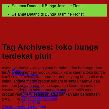
Skip
Selamat Datang di Bunga Jasmine Florist
to
Selamat Datang di Bunga Jasmine Florist
content
Tag Archives:
toko bunga
terdekat pluit
nyatanya banyak klayen yang bertahan dan berlangganan
Home
terus untuk membeli produk produk kami karena toko bunga
Pilihan Bunga
kami selalu menyajikan produk -produk yang berkualitas dan
Bunga Box
selalu apdate model produk terbaru di setiap harinya dan
Bunga Krans
memberi kenyamanan serta kepuasan tersendiri untuk
Bunga Meja
customer dengan mempermudah untuk memilih model
Bunga Papan Congratulation
produk yang kami sediakan atau bahkan ada permintaan
Bunga Papan Duka Cita
yang lain […]
Bunga Papan Wedding
Bunga Salib
Bunga Standing
Continue reading
→