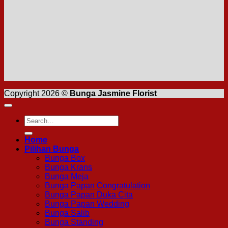
Copyright 2026 ©
Bunga Jasmine Florist
Search
for:
Home
Pilihan Bunga
Bunga Box
Bunga Krans
Bunga Meja
Bunga Papan Congratulation
Bunga Papan Duka Cita
Bunga Papan Wedding
Bunga Salib
Bunga Standing