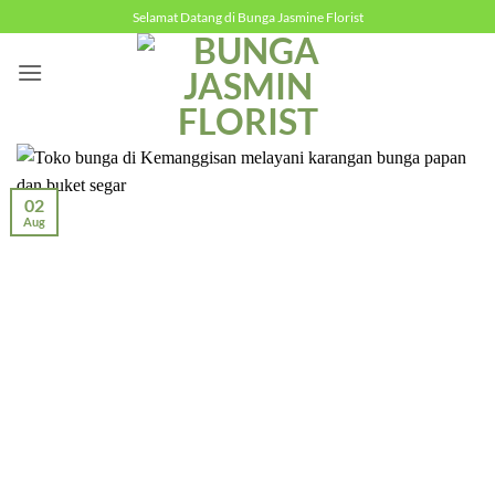
Skip
Selamat Datang di Bunga Jasmine Florist
to
content
02
Aug