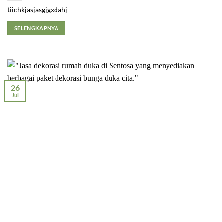
tiichkjasjasgjgxdahj
SELENGKAPNYA
26
Jul