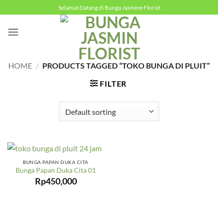
Skip
Selamat Datang di Bunga Jasmine Florist
to
content
HOME
/
PRODUCTS TAGGED “TOKO BUNGA DI PLUIT”
FILTER
BUNGA PAPAN DUKA CITA
Bunga Papan Duka Cita 01
Rp
450,000