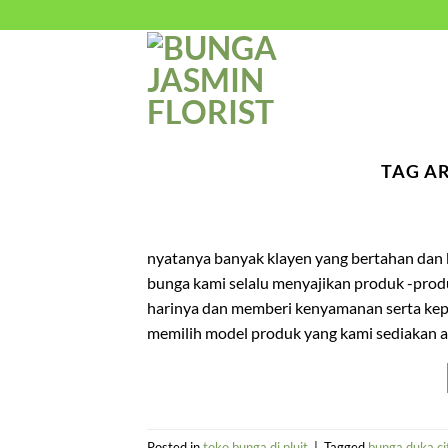
Skip
to
content
TAG A
nyatanya banyak klayen yang bertahan dan
bunga kami selalu menyajikan produk -produ
harinya dan memberi kenyamanan serta ke
memilih model produk yang kami sediakan a
Posted in
toko bunga di pluit
|
Tagged
bunga duka cit