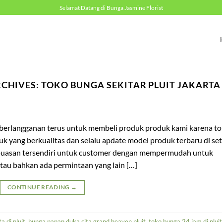
Selamat Datang di Bunga Jasmine Florist
RCHIVES:
TOKO BUNGA SEKITAR PLUIT JAKARTA
 berlangganan terus untuk membeli produk produk kami karena t
k yang berkualitas dan selalu apdate model produk terbaru di set
puasan tersendiri untuk customer dengan mempermudah untuk
tau bahkan ada permintaan yang lain […]
CONTINUE READING
→
a di pluit
,
bunga papan duka cita grand heaven pluit
,
toko bunga 24 jam di pluit