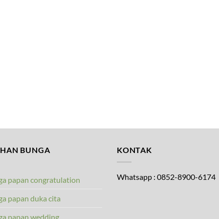
IHAN BUNGA
KONTAK
Whatsapp : 0852-8900-6174
a papan congratulation
a papan duka cita
ga papan wedding