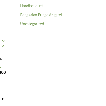
Handbouquet
Rangkaian Bunga Anggrek
Uncategorized
BUNGA STANDING
5
000
ang