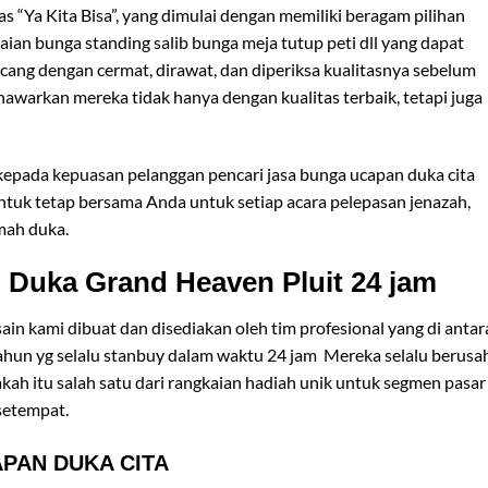
s “Ya Kita Bisa”, yang dimulai dengan memiliki beragam pilihan
ian bunga standing salib bunga meja tutup peti dll yang dapat
ncang dengan cermat, dirawat, dan diperiksa kualitasnya sebelum
warkan mereka tidak hanya dengan kualitas terbaik, tetapi juga
n kepada kepuasan pelanggan pencari jasa bunga ucapan duka cita
untuk tetap bersama Anda untuk setiap acara pelepasan jenazah,
mah duka.
Duka Grand Heaven Pluit 24 jam
sain kami dibuat dan disediakan oleh tim profesional yang di antar
tahun yg selalu stanbuy dalam waktu 24 jam Mereka selalu berusa
ah itu salah satu dari rangkaian hadiah unik untuk segmen pasar
setempat.
PAN DUKA CITA