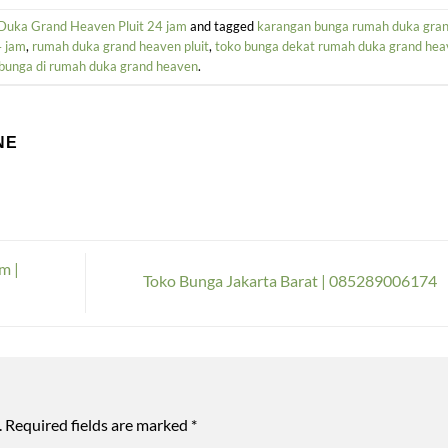
uka Grand Heaven Pluit 24 jam
and tagged
karangan bunga rumah duka gra
4 jam
,
rumah duka grand heaven pluit
,
toko bunga dekat rumah duka grand hea
 bunga di rumah duka grand heaven
.
NE
m |
Toko Bunga Jakarta Barat | 085289006174
.
Required fields are marked
*