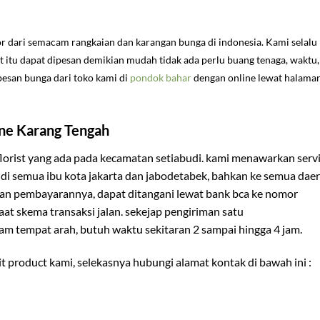
r dari semacam rangkaian dan karangan bunga di indonesia. Kami selalu
ct itu dapat dipesan demikian mudah tidak ada perlu buang tenaga, waktu,
 pesan bunga dari toko kami di
pondok bahar
dengan online lewat halama
ne Karang Tengah
florist yang ada pada kecamatan setiabudi. kami menawarkan serv
di semua ibu kota jakarta dan jabodetabek, bahkan ke semua dae
han pembayarannya, dapat ditangani lewat bank bca ke nomor
aat skema transaksi jalan. sekejap pengiriman satu
am tempat arah, butuh waktu sekitaran 2 sampai hingga 4 jam.
ait product kami, selekasnya hubungi alamat kontak di bawah ini :