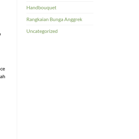
Handbouquet
Rangkaian Bunga Anggrek
Uncategorized
n
ice
rah