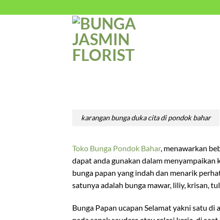
Skip
to
content
karangan bunga duka cita di pondok bahar
Toko Bunga Pondok Bahar
, menawarkan beb
dapat anda gunakan dalam menyampaikan ke
bunga papan yang indah dan menarik perhati
satunya adalah bunga mawar, liliy, krisan, t
Bunga Papan ucapan Selamat yakni satu di a
pada sanak saudara atau relasi kerja. di saa