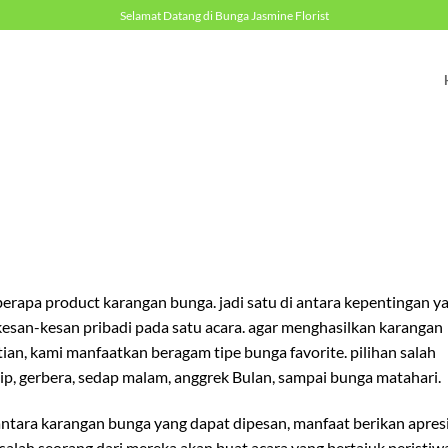
Selamat Datang di Bunga Jasmine Florist
erapa product karangan bunga. jadi satu di antara kepentingan y
san-kesan pribadi pada satu acara. agar menghasilkan karangan
an, kami manfaatkan beragam tipe bunga favorite. pilihan salah
ulip, gerbera, sedap malam, anggrek Bulan, sampai bunga matahari.
ntara karangan bunga yang dapat dipesan, manfaat berikan apresi
t salah seorang dari mereka akan buat acara yang bertajuk peristiw