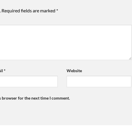
.
Required fields are marked
*
il
*
Website
s browser for the next time I comment.