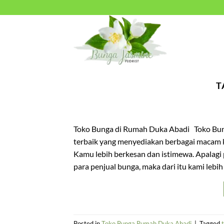
Skip
to
content
T
Toko Bunga di Rumah Duka Abadi Toko Bunga
terbaik yang menyediakan berbagai macam
Kamu lebih berkesan dan istimewa. Apalag
para penjual bunga, maka dari itu kami leb
Posted in
Toko Bunga Rumah Duka Abadi
|
Tagged