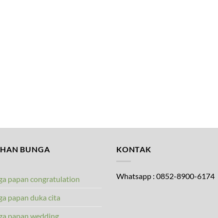
IHAN BUNGA
KONTAK
Whatsapp : 0852-8900-6174
a papan congratulation
a papan duka cita
ga papan wedding