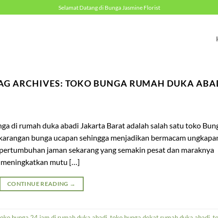
Selamat Datang di Bunga Jasmine Florist
AG ARCHIVES:
TOKO BUNGA RUMAH DUKA ABA
 di rumah duka abadi Jakarta Barat adalah salah satu toko Bun
 karangan bunga ucapan sehingga menjadikan bermacam ungkapa
i pertumbuhan jaman sekarang yang semakin pesat dan maraknya
ih meningkatkan mutu […]
CONTINUE READING
→
toko bunga 24 jam di rumah duka abadi
,
toko bunga dekat rumah duka abadi
,
t