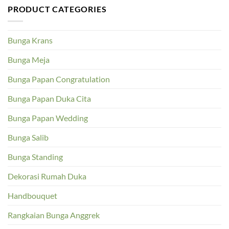
PRODUCT CATEGORIES
Bunga Krans
Bunga Meja
Bunga Papan Congratulation
Bunga Papan Duka Cita
Bunga Papan Wedding
Bunga Salib
Bunga Standing
Dekorasi Rumah Duka
Handbouquet
Rangkaian Bunga Anggrek