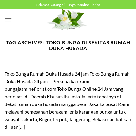
Skip
Selamat Datang di Bunga Jasmine Florist
to
content
TAG ARCHIVES:
TOKO BUNGA DI SEKITAR RUMAH
DUKA HUSADA
Toko Bunga Rumah Duka Husada 24 jam Toko Bunga Rumah
Duka Husada 24 jam – Perkenalkan kami
bungajasmineflorist.com Toko Bunga Online 24 Jam yang
berlokasi di, Daerah Khusus Ibukota Jakarta tepatnya di
dekat rumah duka husada mangga besar Jakarta pusat Kami
melayani pemesanan beragam jenis karangan bunga untuk
wilayah Jakarta, Bogor, Depok, Tangerang, Bekasi dan bahkan
di luar […]