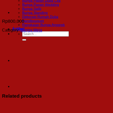
Bunga Papan Duka Cita
Bunga Papan Wedding
Bunga Salib
Bunga Standing
Dekorasi Rumah Duka
Rp
800,000
Handbouquet
Rangkaian Bunga Anggrek
Artikel
Category:
Bunga Meja
Search
for:
Related products