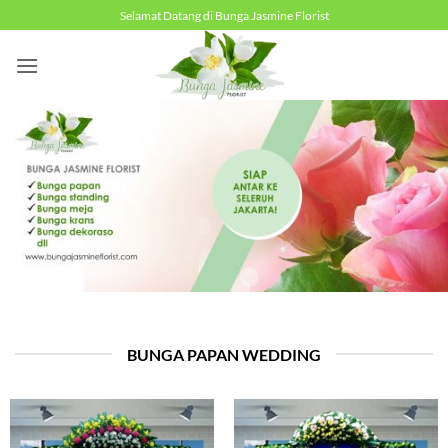
Skip
Selamat Datang di Bunga Jasmine Florist
to
content
BUNGA PAPAN WEDDING