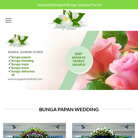
Skip
Selamat Datang di Bunga Jasmine Florist
to
content
BUNGA PAPAN WEDDING