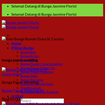
Skip
Selamat Datang di Bunga Jasmine Florist
to
Selamat Datang di Bunga Jasmine Florist
content
Home
Pilihan Bunga
Bunga Box
Bunga Krans
bunga papan wedding
Bunga Meja
Bunga Papan Congratulation
Bunga Papan Duka Cita
Bunga Papan Wedding
Quick View
Bunga Salib
Bunga Standing
Bunga Papan Wedding
Dekorasi Rumah Duka
Handbouquet
Bunga Papan Wedding 49
Rangkaian Bunga Anggrek
Artikel
Rp
450,000
Search
for: