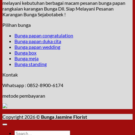
melayani kebutuhan berbagai macam pesanan bunga papan
rangkaian karangan Bunga Dll. Siap Melayani Pesanan
Karangan Bunga Sejabotabek !
Pilihan bunga
Bunga papan congratulation
Bunga papan duka cita
Bunga papan wedding
Bunga box
Bunga meja
Bunga standing
Kontak
Whatsapp : 0852-8900-6174
metode pembayaran
Copyright 2026 ©
Bunga Jasmine Florist
Search