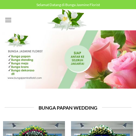
Skip
Selamat Datang di Bunga Jasmine Florist
to
content
BUNGA PAPAN WEDDING