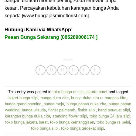
Jangan biarkan momen penting Anda terlewat tanpa
kesan. Percayakan kebutuhan karangan bunga Anda
kepada [www.bungajasmineflorist.com].
Hubungi Kami via WhatsApp:
Pesan Bunga Sekarang (085289006174 ]
This entry was posted in
toko bunga di slipi jakarta barat
and tagged
buket bunga slipi
,
bunga duka cita
,
bunga duka cita rs harapan kita
,
bunga grand opening
,
bunga meja
,
bunga papan duka cita
,
bunga papan
wedding
,
bunga wisuda
,
florist palmerah
,
florist slipi
,
hand bouquet slipi
,
karangan bunga duka cita
,
standing flower slipi
,
toko bunga 24 jam slipi
,
toko bunga jakarta barat
,
toko bunga kemanggisan
,
toko bunga rs pelni
,
toko bunga slipi
,
toko bunga terdekat slipi
.