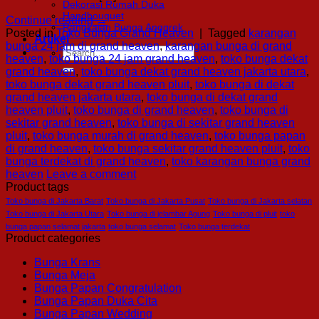
Dekorasi Rumah Duka
Handbouquet
Continue reading
→
Rangkaian Bunga Anggrek
Posted in
Toko Bunga Grand Heaven
|
Tagged
karangan
Artikel
bunga 24 jam di grand heaven
,
karangan bunga di grand
Search
heaven
,
toko bunga 24 jam grand heaven
,
toko bunga dekat
for:
grand heaven
,
toko bunga dekat grand heaven jakarta utara
,
toko bunga dekat grand heaven pluit
,
toko bunga di dekat
grand heaven jakarta utara
,
toko bunga di dekat grand
heaven pluit
,
toko bunga di grand heaven
,
toko bunga di
sekitar grand heaven
,
toko bunga di sekitar grand heaven
pluit
,
toko bunga murah di grand heaven
,
toko bunga papan
di grand heaven
,
toko bunga sekitar grand heaven pluit
,
toko
bunga terdekat di grand heaven
,
toko karangan bunga grand
heaven
Leave a comment
Product tags
Toko bunga di Jakarta Barat
Toko bunga di Jakarta Pusat
Toko bunga di Jakarta selatan
Toko bunga di Jakarta Utara
Toko bunga di jelambar Agung
Toko bunga di pluit
toko
bunga papan selamat jakarta
toko bunga selamat
Toko bunga terdekat
Product categories
Bunga Krans
Bunga Meja
Bunga Papan Congratulation
Bunga Papan Duka Cita
Bunga Papan Wedding