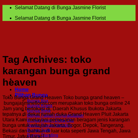
Skip
Selamat Datang di Bunga Jasmine Florist
to
Selamat Datang di Bunga Jasmine Florist
content
Tag Archives:
toko
karangan bunga grand
heaven
Home
Pilihan Bunga
Toko Bunga Grand Heaven Toko bunga grand heaven –
Bunga Box
bungajasmineflorist.com merupakan toko bunga online 24
Bunga Krans
Jam yang berlokasi di, Daerah Khusus Ibukota Jakarta
Bunga Meja
tepatnya di dekat rumah duka Grand Heaven Pluit Jakarta
Bunga Papan Congratulation
Utara Kami melayani pemesanan beragam jenis karangan
Bunga Papan Duka Cita
bunga untuk wilayah Jakarta, Bogor, Depok, Tangerang,
Bunga Papan Wedding
Bunga Salib
Bekasi dan bahkan di luar kota seperti Jawa Tengah, Jawa
Bunga Standing
Timur, Jawa Barat […]