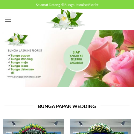
Skip
Selamat Datang di Bunga Jasmine Florist
to
content
BUNGA PAPAN WEDDING