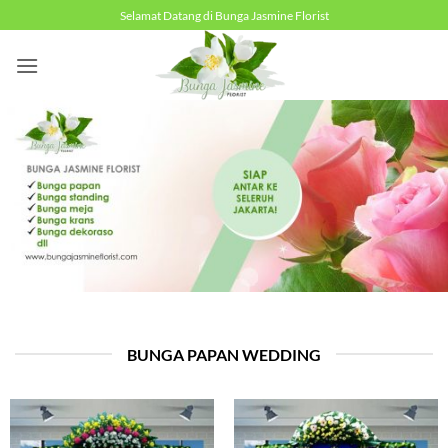
Skip
Selamat Datang di Bunga Jasmine Florist
to
content
BUNGA PAPAN WEDDING