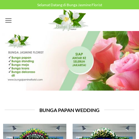
Skip
Selamat Datang di Bunga Jasmine Florist
to
content
BUNGA PAPAN WEDDING