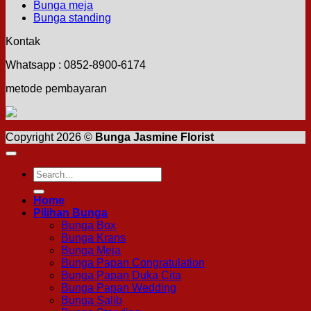
Bunga meja
Bunga standing
Kontak
Whatsapp : 0852-8900-6174
metode pembayaran
Copyright 2026 ©
Bunga Jasmine Florist
Search
for:
Home
Pilihan Bunga
Bunga Box
Bunga Krans
Bunga Meja
Bunga Papan Congratulation
Bunga Papan Duka Cita
Bunga Papan Wedding
Bunga Salib