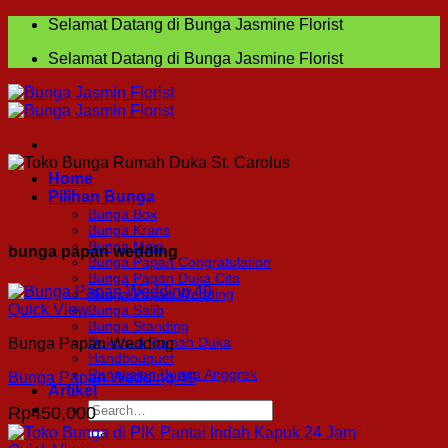
Skip
Selamat Datang di Bunga Jasmine Florist
to
Selamat Datang di Bunga Jasmine Florist
content
Home
Pilihan Bunga
Bunga Box
Bunga Krans
Bunga Meja
bunga papan wedding
Bunga Papan Congratulation
Bunga Papan Duka Cita
Bunga Papan Wedding
Quick View
Bunga Salib
Bunga Standing
Dekorasi Rumah Duka
Bunga Papan Wedding
Handbouquet
Rangkaian Bunga Anggrek
Bunga Papan Wedding 49
Artikel
Search
Rp
450,000
for: