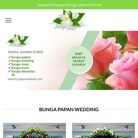
Skip
Selamat Datang di Bunga Jasmine Florist
to
content
BUNGA PAPAN WEDDING