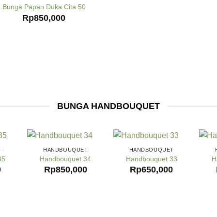
Bunga Papan Duka Cita 50
Rp
850,000
BUNGA HANDBOUQUET
T
HANDBOUQUET
HANDBOUQUET
35
Handbouquet 34
Handbouquet 33
H
0
Rp
850,000
Rp
650,000