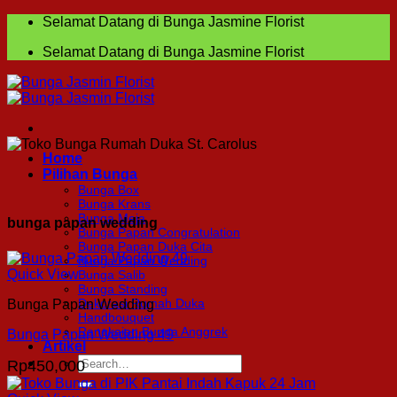
Skip
Selamat Datang di Bunga Jasmine Florist
to
Selamat Datang di Bunga Jasmine Florist
content
Home
Pilihan Bunga
Bunga Box
Bunga Krans
Bunga Meja
bunga papan wedding
Bunga Papan Congratulation
Bunga Papan Duka Cita
Bunga Papan Wedding
Quick View
Bunga Salib
Bunga Standing
Dekorasi Rumah Duka
Bunga Papan Wedding
Handbouquet
Rangkaian Bunga Anggrek
Bunga Papan Wedding 49
Artikel
Search
Rp
450,000
for: