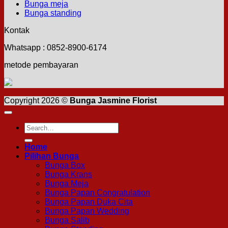
Bunga meja
Bunga standing
Kontak
Whatsapp : 0852-8900-6174
metode pembayaran
Copyright 2026 ©
Bunga Jasmine Florist
Search
for:
Home
Pilihan Bunga
Bunga Box
Bunga Krans
Bunga Meja
Bunga Papan Congratulation
Bunga Papan Duka Cita
Bunga Papan Wedding
Bunga Salib