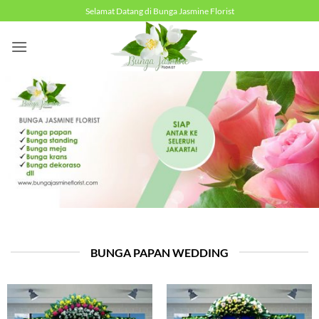
Skip
Selamat Datang di Bunga Jasmine Florist
to
content
BUNGA PAPAN WEDDING