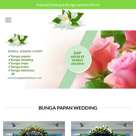
Skip
Selamat Datang di Bunga Jasmine Florist
to
content
BUNGA PAPAN WEDDING