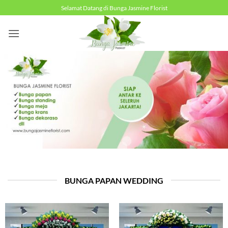
Skip
Selamat Datang di Bunga Jasmine Florist
to
content
BUNGA PAPAN WEDDING