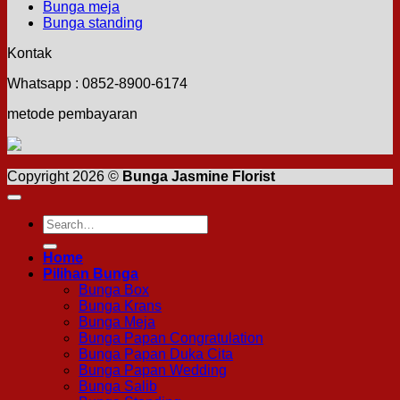
Bunga meja
Bunga standing
Kontak
Whatsapp : 0852-8900-6174
metode pembayaran
Copyright 2026 ©
Bunga Jasmine Florist
Search
for:
Home
Pilihan Bunga
Bunga Box
Bunga Krans
Bunga Meja
Bunga Papan Congratulation
Bunga Papan Duka Cita
Bunga Papan Wedding
Bunga Salib