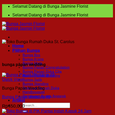
Skip
Selamat Datang di Bunga Jasmine Florist
to
Selamat Datang di Bunga Jasmine Florist
content
Home
Pilihan Bunga
Bunga Box
Bunga Krans
Bunga Meja
bunga papan wedding
Bunga Papan Congratulation
Bunga Papan Duka Cita
Bunga Papan Wedding
Quick View
Bunga Salib
Bunga Standing
Dekorasi Rumah Duka
Bunga Papan Wedding
Handbouquet
Rangkaian Bunga Anggrek
Bunga Papan Wedding 49
Artikel
Search
Rp
450,000
for: