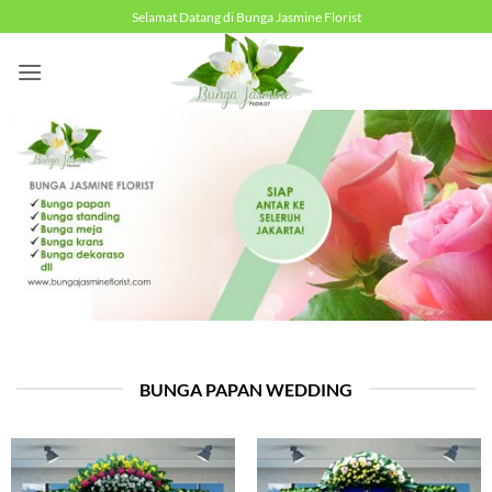
Skip
Selamat Datang di Bunga Jasmine Florist
to
content
BUNGA PAPAN WEDDING