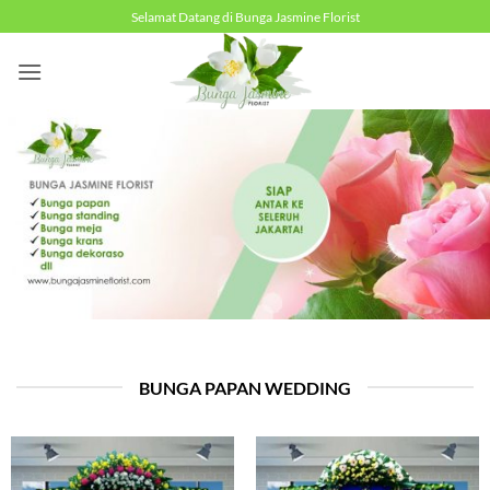
Skip
Selamat Datang di Bunga Jasmine Florist
to
content
BUNGA PAPAN WEDDING