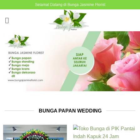
Skip
Selamat Datang di Bunga Jasmine Florist
to
content
BUNGA PAPAN WEDDING