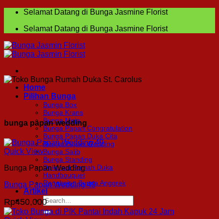
Skip
Selamat Datang di Bunga Jasmine Florist
to
Selamat Datang di Bunga Jasmine Florist
content
Home
Pilihan Bunga
Bunga Box
Bunga Krans
Bunga Meja
bunga papan wedding
Bunga Papan Congratulation
Bunga Papan Duka Cita
Bunga Papan Wedding
Quick View
Bunga Salib
Bunga Standing
Dekorasi Rumah Duka
Bunga Papan Wedding
Handbouquet
Rangkaian Bunga Anggrek
Bunga Papan Wedding 49
Artikel
Search
Rp
450,000
for: