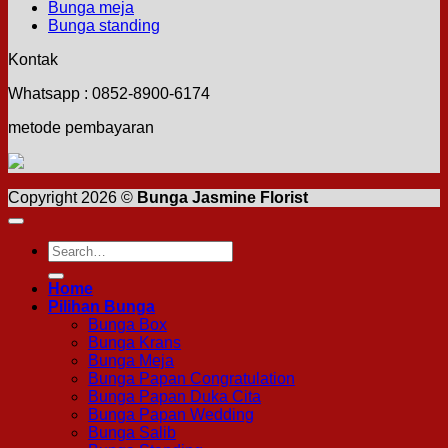
Bunga meja
Bunga standing
Kontak
Whatsapp : 0852-8900-6174
metode pembayaran
Copyright 2026 ©
Bunga Jasmine Florist
Search
for:
Home
Pilihan Bunga
Bunga Box
Bunga Krans
Bunga Meja
Bunga Papan Congratulation
Bunga Papan Duka Cita
Bunga Papan Wedding
Bunga Salib