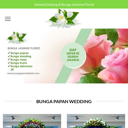
Skip
Selamat Datang di Bunga Jasmine Florist
to
content
BUNGA PAPAN WEDDING