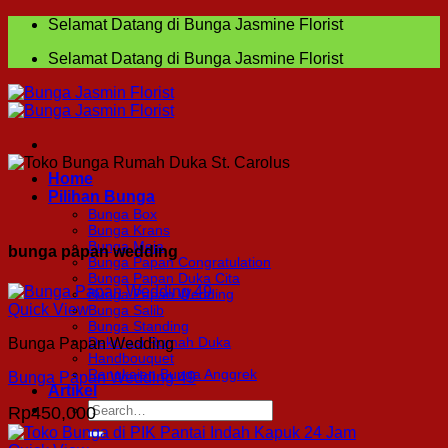
Skip
Selamat Datang di Bunga Jasmine Florist
to
Selamat Datang di Bunga Jasmine Florist
content
Home
Pilihan Bunga
Bunga Box
Bunga Krans
Bunga Meja
bunga papan wedding
Bunga Papan Congratulation
Bunga Papan Duka Cita
Bunga Papan Wedding
Quick View
Bunga Salib
Bunga Standing
Dekorasi Rumah Duka
Bunga Papan Wedding
Handbouquet
Rangkaian Bunga Anggrek
Bunga Papan Wedding 49
Artikel
Search
Rp
450,000
for: