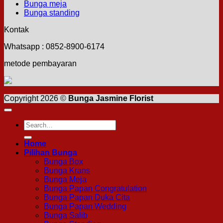
Bunga meja
Bunga standing
Kontak
Whatsapp : 0852-8900-6174
metode pembayaran
Copyright 2026 ©
Bunga Jasmine Florist
Search
for:
Home
Pilihan Bunga
Bunga Box
Bunga Krans
Bunga Meja
Bunga Papan Congratulation
Bunga Papan Duka Cita
Bunga Papan Wedding
Bunga Salib