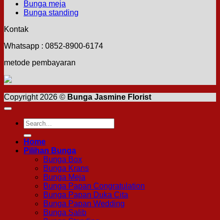
Bunga meja
Bunga standing
Kontak
Whatsapp : 0852-8900-6174
metode pembayaran
Copyright 2026 ©
Bunga Jasmine Florist
Search
for:
Home
Pilihan Bunga
Bunga Box
Bunga Krans
Bunga Meja
Bunga Papan Congratulation
Bunga Papan Duka Cita
Bunga Papan Wedding
Bunga Salib