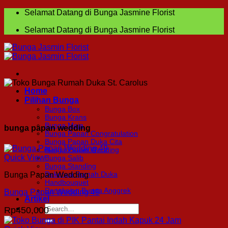
Skip
Selamat Datang di Bunga Jasmine Florist
to
Selamat Datang di Bunga Jasmine Florist
content
Home
Pilihan Bunga
Bunga Box
Bunga Krans
Bunga Meja
bunga papan wedding
Bunga Papan Congratulation
Bunga Papan Duka Cita
Bunga Papan Wedding
Quick View
Bunga Salib
Bunga Standing
Dekorasi Rumah Duka
Bunga Papan Wedding
Handbouquet
Rangkaian Bunga Anggrek
Bunga Papan Wedding 49
Artikel
Search
Rp
450,000
for: