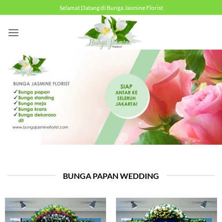
Skip
Selamat Datang di Bunga Jasmine Florist
to
content
BUNGA PAPAN WEDDING