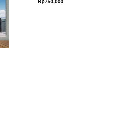
Rp
750,000