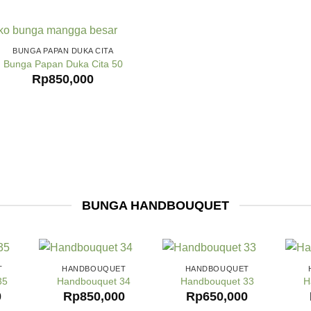
BUNGA PAPAN DUKA CITA
Bunga Papan Duka Cita 50
Rp
850,000
BUNGA HANDBOUQUET
T
HANDBOUQUET
HANDBOUQUET
35
Handbouquet 34
Handbouquet 33
H
0
Rp
850,000
Rp
650,000