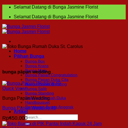
Skip
Selamat Datang di Bunga Jasmine Florist
to
Selamat Datang di Bunga Jasmine Florist
content
Home
Pilihan Bunga
Bunga Box
Bunga Krans
Bunga Meja
bunga papan wedding
Bunga Papan Congratulation
Bunga Papan Duka Cita
Bunga Papan Wedding
Quick View
Bunga Salib
Bunga Standing
Dekorasi Rumah Duka
Bunga Papan Wedding
Handbouquet
Rangkaian Bunga Anggrek
Bunga Papan Wedding 49
Artikel
Search
Rp
450,000
for: