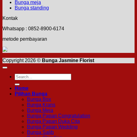
Bunga meja
Bunga standing
Kontak
Whatsapp : 0852-8900-6174
metode pembayaran
Copyright 2026 ©
Bunga Jasmine Florist
Search
for:
Home
Pilihan Bunga
Bunga Box
Bunga Krans
Bunga Meja
Bunga Papan Congratulation
Bunga Papan Duka Cita
Bunga Papan Wedding
Bunga Salib