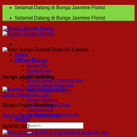
Skip
Selamat Datang di Bunga Jasmine Florist
to
Selamat Datang di Bunga Jasmine Florist
content
Home
Pilihan Bunga
Bunga Box
Bunga Krans
Bunga Meja
bunga papan wedding
Bunga Papan Congratulation
Bunga Papan Duka Cita
Bunga Papan Wedding
Quick View
Bunga Salib
Bunga Standing
Dekorasi Rumah Duka
Bunga Papan Wedding
Handbouquet
Rangkaian Bunga Anggrek
Bunga Papan Wedding 49
Artikel
Search
Rp
450,000
for: