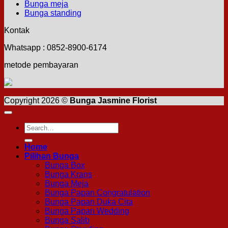
Bunga meja
Bunga standing
Kontak
Whatsapp : 0852-8900-6174
metode pembayaran
Copyright 2026 ©
Bunga Jasmine Florist
Search
for:
Home
Pilihan Bunga
Bunga Box
Bunga Krans
Bunga Meja
Bunga Papan Congratulation
Bunga Papan Duka Cita
Bunga Papan Wedding
Bunga Salib