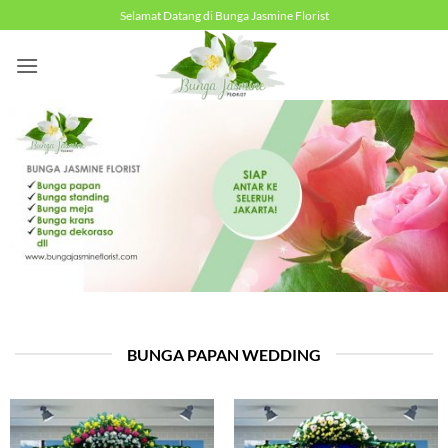
Skip
Selamat Datang di Bunga Jasmine Florist
to
content
BUNGA PAPAN WEDDING