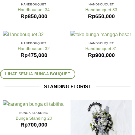
HANDBOUQUET
HANDBOUQUET
Handbouquet 34
Handbouquet 33
Rp
850,000
Rp
650,000
HANDBOUQUET
HANDBOUQUET
Handbouquet 32
Handbouquet 31
Rp
475,000
Rp
900,000
LIHAT SEMUA BUNGA BOUQUET
STANDING FLORIST
BUNGA STANDING
Bunga Standing 20
Rp
700,000