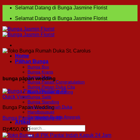
Skip
Selamat Datang di Bunga Jasmine Florist
to
Selamat Datang di Bunga Jasmine Florist
content
Home
Pilihan Bunga
Bunga Box
Bunga Krans
Bunga Meja
bunga papan wedding
Bunga Papan Congratulation
Bunga Papan Duka Cita
Bunga Papan Wedding
Quick View
Bunga Salib
Bunga Standing
Dekorasi Rumah Duka
Bunga Papan Wedding
Handbouquet
Rangkaian Bunga Anggrek
Bunga Papan Wedding 49
Artikel
Search
Rp
450,000
for: