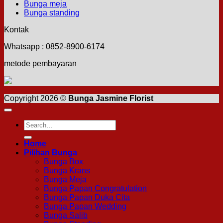
Bunga meja
Bunga standing
Kontak
Whatsapp : 0852-8900-6174
metode pembayaran
Copyright 2026 ©
Bunga Jasmine Florist
Search
for:
Home
Pilihan Bunga
Bunga Box
Bunga Krans
Bunga Meja
Bunga Papan Congratulation
Bunga Papan Duka Cita
Bunga Papan Wedding
Bunga Salib